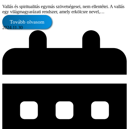
Vallás és spiritualitás egymás szövetségesei, nem ellentétei. A vallás
egy világmagyarázati rendszer, amely erkölcsre nevel,…
Tovább olvasom
2024.11.30