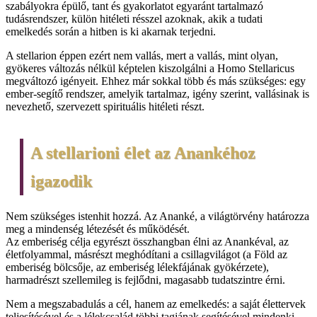
szabályokra épülő, tant és gyakorlatot egyaránt tartalmazó
tudásrendszer, külön hitéleti résszel azoknak, akik a tudati
emelkedés során a hitben is ki akarnak terjedni.
A stellarion éppen ezért nem vallás, mert a vallás, mint olyan,
gyökeres változás nélkül képtelen kiszolgálni a Homo Stellaricus
megváltozó igényeit. Ehhez már sokkal több és más szükséges: egy
ember-segítő rendszer, amelyik tartalmaz, igény szerint, vallásinak is
nevezhető, szervezett spirituális hitéleti részt.
A stellarioni élet az Anankéhoz
igazodik
Nem szükséges istenhit hozzá. Az Ananké, a világtörvény határozza
meg a mindenség létezését és működését.
Az emberiség célja egyrészt összhangban élni az Anankéval, az
életfolyammal, másrészt meghódítani a csillagvilágot (a Föld az
emberiség bölcsője, az emberiség lélekfájának gyökérzete),
harmadrészt szellemileg is fejlődni, magasabb tudatszintre érni.
Nem a megszabadulás a cél, hanem az emelkedés: a saját élettervek
teljesítésével és a lélekcsalád többi tagjának segítésével mindenki