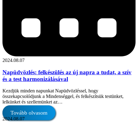
2024.08.07
Napüdvözlés: felkészülés az új napra a tudat, a szív
és a test harmonizálásával
Kezdjük minden napunkat Napüdvözléssel, hogy
összekapcsolódjunk a Mindenséggel, és felkészítsük testünket,
lelkünket és szellemünket az…
Tovább olvasom
2024.08.07