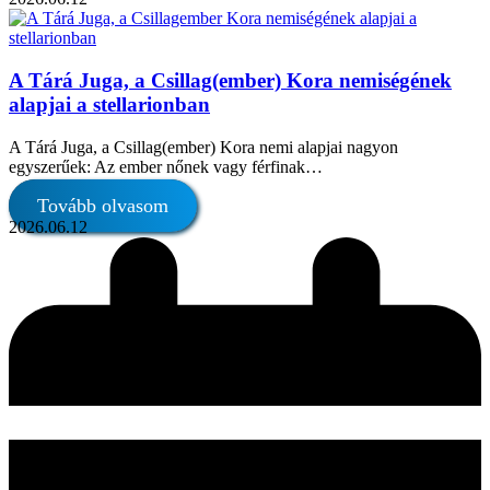
A Tárá Juga, a Csillag(ember) Kora nemiségének
alapjai a stellarionban
A Tárá Juga, a Csillag(ember) Kora nemi alapjai nagyon
egyszerűek: Az ember nőnek vagy férfinak…
Tovább olvasom
2026.06.12