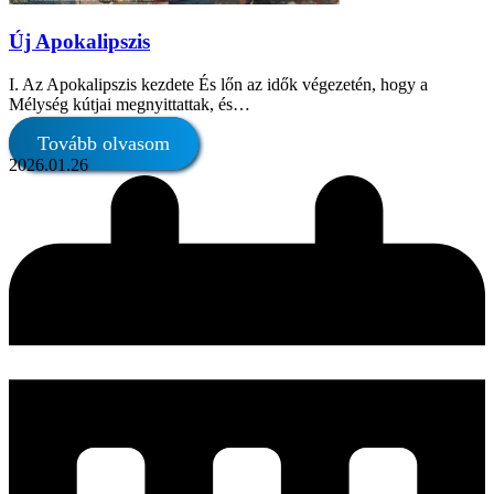
Új Apokalipszis
I. Az Apokalipszis kezdete És lőn az idők végezetén, hogy a
Mélység kútjai megnyittattak, és…
Tovább olvasom
2026.01.26