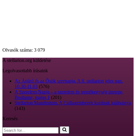
Olvasók száma:
3 079
A stellarion.org küldetése
Legolvasottabb írásaink
Az Átjáró és az Ősök szernapja. A 8. stellarion jeles nap.
10.30-11.03
(576)
A Szerelem Napja – a szerelem és termékenység ünnepe,
Bealtaine, május 1
(201)
Stellarion Manifestum. A Csillagemberek korának kiáltványa
(143)
Keresés
Search
for...