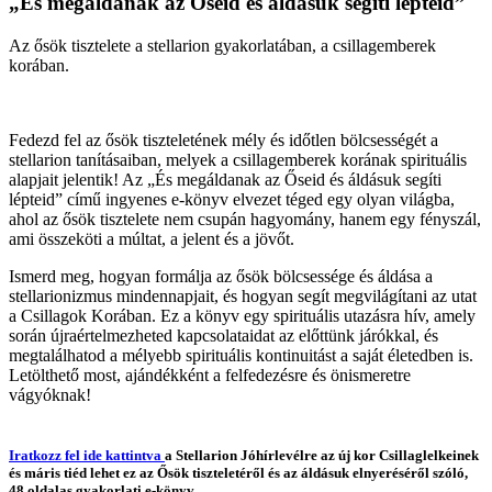
„És megáldanak az Őseid és áldásuk segíti lépteid”
Az ősök tisztelete a stellarion gyakorlatában, a csillagemberek
korában.
Fedezd fel az ősök tiszteletének mély és időtlen bölcsességét a
stellarion tanításaiban, melyek a csillagemberek korának spirituális
alapjait jelentik! Az „És megáldanak az Őseid és áldásuk segíti
lépteid” című ingyenes e-könyv elvezet téged egy olyan világba,
ahol az ősök tisztelete nem csupán hagyomány, hanem egy fényszál,
ami összeköti a múltat, a jelent és a jövőt.
Ismerd meg, hogyan formálja az ősök bölcsessége és áldása a
stellarionizmus mindennapjait, és hogyan segít megvilágítani az utat
a Csillagok Korában. Ez a könyv egy spirituális utazásra hív, amely
során újraértelmezheted kapcsolataidat az előttünk járókkal, és
megtalálhatod a mélyebb spirituális kontinuitást a saját életedben is.
Letölthető most, ajándékként a felfedezésre és önismeretre
vágyóknak!
Iratkozz fel ide kattintva
a
Stellarion Jóhírlevélre az új kor Csillaglelkeinek
és máris tiéd lehet ez az Ősök tiszteletéről és az áldásuk elnyeréséről szóló,
48 oldalas gyakorlati e-könyv