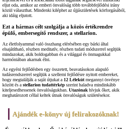
eljut oda, amikor az emberi önvalóság több továbbfejlődési irány
közül választhat. Mindenki kiléphet az újjászületések körforgásából,
aki idáig eljutott.
Ezt a hármas célt szolgálja a közös értékrendre
épülő, embersegítő rendszer, a stellarion.
Az életfolyammal való összhang elérésében egy bárki által
elsajátítható, részben meditatív, részben tudati módszerrel segítjük
mindazokat, akik boldogabban és a világgal és önmagukkal
harmóniában akarnak élni.
Az egyéni fejlődésben egy összetett, beavatásokon alapuló
tudásrendszerrel segítjük a szellemi fejlődésre nyitott embereket,
hogy megtalálják a saját útjukat a
12 Lélekút
megannyi ösvénye
között és a
stellarion tudattérkép
szerint haladva mindinkább
kiteljesedhessenek önvalóságukban.
Utazónak
hívjuk őket, akik
meghatározott céllal keltek útnak önvalóságuk születésekor.
Ajándék e-könyv új felirakozóknak!