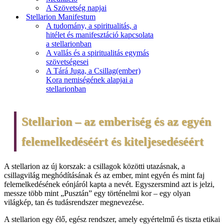
A Szövetség napjai
Stellarion Manifestum
A tudomány, a spiritualitás, a
hitélet és manifesztáció kapcsolata
a stellarionban
A vallás és a spiritualitás egymás
szövetségesei
A Tárá Juga, a Csillag(ember)
Kora nemiségének alapjai a
stellarionban
Stellarion – az emberiség és az egyén
felemelkedéséért és kiteljesedéséért
A stellarion az új korszak: a csillagok közötti utazásnak, a
csillagvilág meghódításának és az ember, mint egyén és mint faj
felemelkedésének eónjáról kapta a nevét. Egyszersmind azt is jelzi,
messze több mint „Pusztán” egy történelmi kor – egy olyan
világkép, tan és tudásrendszer megnevezése.
A stellarion egy élő, egész rendszer, amely egyértelmű és tiszta etikai