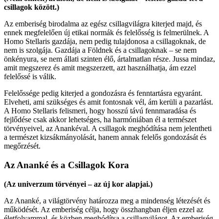
csillagok között.)
Az emberiség birodalma az egész csillagvilágra kiterjed majd, és
ennek megfelelően új etikai normák és felelősség is felmerülnek. A
Homo Stellaris gazdája, nem pedig tulajdonosa a csillagoknak, de
nem is szolgája. Gazdája a Földnek és a csillagoknak – se nem
önkényura, se nem állati szinten élő, ártalmatlan része. Jussa mindaz,
amit megszerez és amit megszerzett, azt használhatja, ám ezzel
felelőssé is válik.
Felelőssége pedig kiterjed a gondozásra és fenntartásra egyaránt​​.
Elveheti, ami szükséges és amit fontosnak vél, ám kerüli a pazarlást.
A Homo Stellaris felismeri, hogy hosszú távú fennmaradása és
fejlődése csak akkor lehetséges, ha harmóniában él a természet
törvényeivel, az Anankéval​. A csillagok meghódítása nem jelentheti
a természet kizsákmányolását, hanem annak felelős gondozását és
megőrzését.
Az Ananké és a Csillagok Kora
(Az univerzum törvényei – az új kor alapjai.)
Az Ananké, a világtörvény határozza meg a mindenség létezését és
működését. Az emberiség célja, hogy összhangban éljen ezzel az
életfolyammal, és közben meghódítsa a csillagvilágot. Az emberiség