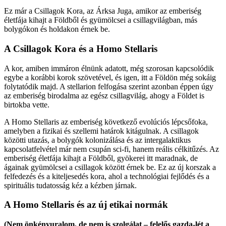
Ez már a Csillagok Kora, az Árksa Juga, amikor az emberiség
életfája kihajt a Földből és gyümölcsei a csillagvilágban, más
bolygókon és holdakon érnek be​​.
A Csillagok Kora és a Homo Stellaris
A kor, amiben immáron élnünk adatott, még szorosan kapcsolódik
egybe a korábbi korok szövetével, és igen, itt a Földön még sokáig
folytatódik majd. A stellarion felfogása szerint azonban éppen úgy
az emberiség birodalma az egész csillagvilág, ahogy a Földet is
birtokba vette​​.
A Homo Stellaris az emberiség következő evolúciós lépcsőfoka,
amelyben a fizikai és szellemi határok kitágulnak. A csillagok
közötti utazás, a bolygók kolonizálása és az intergalaktikus
kapcsolatfelvétel már nem csupán sci-fi, hanem reális célkitűzés. Az
emberiség életfája kihajt a Földből, gyökerei itt maradnak, de
ágainak gyümölcsei a csillagok között érnek be. Ez az új korszak a
felfedezés és a kiteljesedés kora, ahol a technológiai fejlődés és a
spirituális tudatosság kéz a kézben járnak.
A Homo Stellaris és az új etikai normák
(Nem önkényuralom, de nem is szolgálat – felelős gazda-lét a