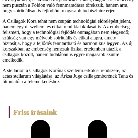
nem pusztán a Földön való fennmaradásra törekszik, hanem arra,
hogy spirituálisan is fejlődjön, magasabb tudatszintre érjen​​.
A Csillagok Kora tehát nem csupán technológiai előrelépést jelent,
hanem egy új szellemi és etikai rend kialakulását is. Az emberiség
felismeri, hogy a technológiai fejlődés önmagában nem elegendő;
szükség van egy mélyebb spirituális és etikai alapra, amely
biztosítja, hogy a fejlődés fenntartható és harmonikus legyen. Az új
korszakban az emberiség nemcsak fizikai értelemben utazik a
csillagok között, hanem tudatában is egyre magasabb szintre
emelkedik.
A stellarion a Csillagok Korának szellemi-erkölcsi rendszere, az
aetas stellarum világlátása, az Árksa Juga csillagemberének Tana és
útmutatója a felemelkedéshez.
Friss írásaink