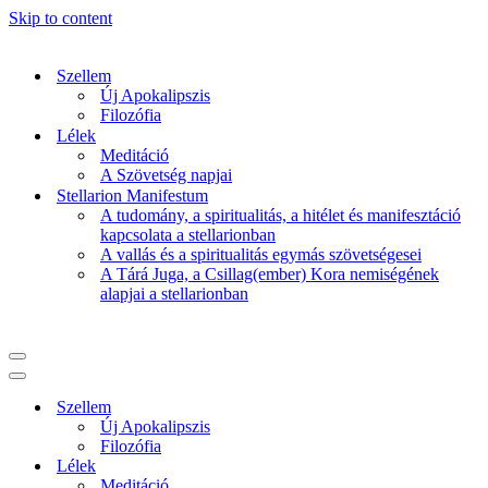
Skip to content
Szellem
Új Apokalipszis
Filozófia
Lélek
Meditáció
A Szövetség napjai
Stellarion Manifestum
A tudomány, a spiritualitás, a hitélet és manifesztáció
kapcsolata a stellarionban
A vallás és a spiritualitás egymás szövetségesei
A Tárá Juga, a Csillag(ember) Kora nemiségének
alapjai a stellarionban
Navigation
Menu
Navigation
Menu
Szellem
Új Apokalipszis
Filozófia
Lélek
Meditáció