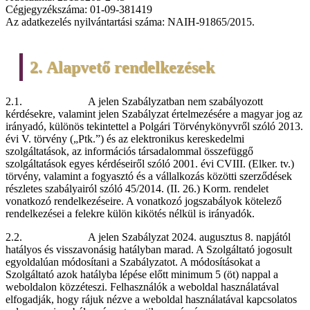
Cégjegyzékszáma: 01-09-381419
Az adatkezelés nyilvántartási száma: NAIH-91865/2015.
2. Alapvető rendelkezések
2.1. A jelen Szabályzatban nem szabályozott
kérdésekre, valamint jelen Szabályzat értelmezésére a magyar jog az
irányadó, különös tekintettel a Polgári Törvénykönyvről szóló 2013.
évi V. törvény („Ptk.”) és az elektronikus kereskedelmi
szolgáltatások, az információs társadalommal összefüggő
szolgáltatások egyes kérdéseiről szóló 2001. évi CVIII. (Elker. tv.)
törvény, valamint a fogyasztó és a vállalkozás közötti szerződések
részletes szabályairól szóló 45/2014. (II. 26.) Korm. rendelet
vonatkozó rendelkezéseire. A vonatkozó jogszabályok kötelező
rendelkezései a felekre külön kikötés nélkül is irányadók.
2.2. A jelen Szabályzat 2024. augusztus 8. napjától
hatályos és visszavonásig hatályban marad. A Szolgáltató jogosult
egyoldalúan módosítani a Szabályzatot. A módosításokat a
Szolgáltató azok hatályba lépése előtt minimum 5 (öt) nappal a
weboldalon közzéteszi. Felhasználók a weboldal használatával
elfogadják, hogy rájuk nézve a weboldal használatával kapcsolatos