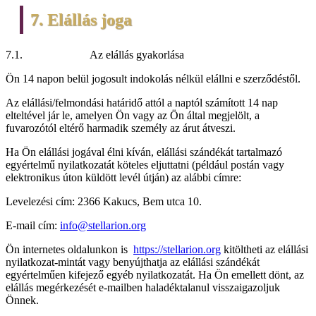
7. Elállás joga
7.1. Az elállás gyakorlása
Ön 14 napon belül jogosult indokolás nélkül elállni e szerződéstől.
Az elállási/felmondási határidő attól a naptól számított 14 nap
elteltével jár le, amelyen Ön vagy az Ön által megjelölt, a
fuvarozótól eltérő harmadik személy az árut átveszi.
Ha Ön elállási jogával élni kíván, elállási szándékát tartalmazó
egyértelmű nyilatkozatát köteles eljuttatni (például postán vagy
elektronikus úton küldött levél útján) az alábbi címre:
Levelezési cím: 2366 Kakucs, Bem utca 10.
E-mail cím:
info@stellarion.org
Ön internetes oldalunkon is
https://stellarion.org
kitöltheti az elállási
nyilatkozat-mintát vagy benyújthatja az elállási szándékát
egyértelműen kifejező egyéb nyilatkozatát. Ha Ön emellett dönt, az
elállás megérkezését e-mailben haladéktalanul visszaigazoljuk
Önnek.