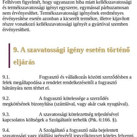
Felhívom figyelmét, hogy ugyanazon hiba miatt kellékszavatossági
és termékszavatossági igényt egyszerre, egymással párhuzamosan
nem érvényesíthet. Termékszavatossági igényének eredményes
érvényesítése esetén azonban a kicserélt termékre, illetve kijavított
részre vonatkozó kellékszavatossági igényét a gyártóval szemben
érvényesítheti.
9. A szavatossági igény esetén történő
eljárás
9.1. Fogyasztó és vállalkozás közötti szerződésben a
felek megállapodása a rendelet rendelkezéseitől a fogyasztó
hátrányára nem térhet el.
9.2. A fogyasztó kötelessége a szerződés
megkötésének bizonyítása (számlával, vagy akár csak nyugtával).
9.3. A szavatossági kötelezettség teljesítésével
kapcsolatos költségek a Szolgáltatót terhelik (Ptk. 6:166. §).
9.4. A Szolgáltató a fogyasztó nála bejelentett
szavatossági vagy jótállási igényéről jegyzőkönyvet köteles felvenni.