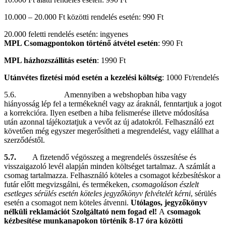
10.000 – 20.000 Ft közötti rendelés esetén: 990 Ft
20.000 feletti rendelés esetén: ingyenes
MPL Csomagpontokon történő átvétel esetén
: 990 Ft
MPL házhozszállítás esetén
: 1990 Ft
Utánvétes fizetési mód esetén a kezelési költség
: 1000 Ft/rendelés
5.6. Amennyiben a webshopban hiba vagy
hiányosság lép fel a termékeknél vagy az áraknál, fenntartjuk a jogot
a korrekcióra. Ilyen esetben a hiba felismerése illetve módosítása
után azonnal tájékoztatjuk a vevőt az új adatokról. Felhasználó ezt
követően még egyszer megerősítheti a megrendelést, vagy elállhat a
szerződéstől.
5.7.
A fizetendő végösszeg a megrendelés összesítése és
visszaigazoló levél alapján minden költséget tartalmaz. A számlát a
csomag tartalmazza. Felhasználó köteles a csomagot kézbesítéskor a
futár előtt megvizsgálni, és termékeken,
csomagoláson észlelt
esetleges sérülés esetén köteles jegyzőkönyv felvételét kérni
, sérülés
esetén a csomagot nem köteles átvenni.
Utólagos, jegyzőkönyv
nélküli reklamációt Szolgáltató nem fogad el!
A
csomagok
kézbesítése munkanapokon történik 8-17 óra közötti