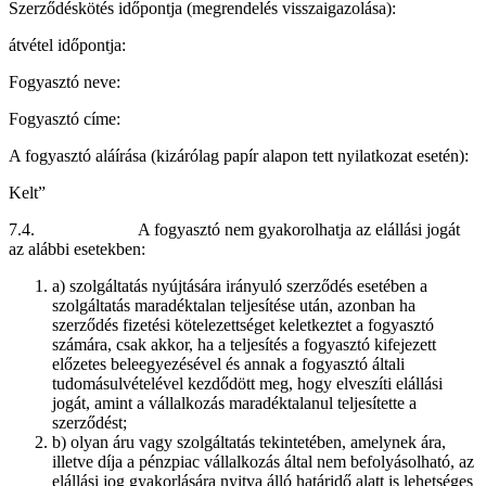
Szerződéskötés időpontja (megrendelés visszaigazolása):
átvétel időpontja:
Fogyasztó neve:
Fogyasztó címe:
A fogyasztó aláírása (kizárólag papír alapon tett nyilatkozat esetén):
Kelt”
7.4. A fogyasztó nem gyakorolhatja az elállási jogát
az alábbi esetekben:
a) szolgáltatás nyújtására irányuló szerződés esetében a
szolgáltatás maradéktalan teljesítése után, azonban ha
szerződés fizetési kötelezettséget keletkeztet a fogyasztó
számára, csak akkor, ha a teljesítés a fogyasztó kifejezett
előzetes beleegyezésével és annak a fogyasztó általi
tudomásulvételével kezdődött meg, hogy elveszíti elállási
jogát, amint a vállalkozás maradéktalanul teljesítette a
szerződést;
b) olyan áru vagy szolgáltatás tekintetében, amelynek ára,
illetve díja a pénzpiac vállalkozás által nem befolyásolható, az
elállási jog gyakorlására nyitva álló határidő alatt is lehetséges