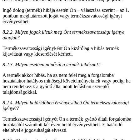
Ingó dolog (termék) hibája esetén Ön – választása szerint – az 1.
pontban meghatározott jogát vagy termékszavatossági igényt
érvényesíthet.
8.2.2. Milyen jogok illetik meg Önt termékszavatossági igénye
alapján?
Termékszavatossági igényként Ön kizárólag a hibás termék
kijavítását vagy kicserélését kérheti.
8.2.3. Milyen esetben minősül a termék hibásnak?
A termék akkor hibás, ha az nem felel meg a forgalomba
hozatalakor hatályos minőségi követelményeknek vagy pedig, ha
nem rendelkezik a gyártó által adott leírásban szereplő
tulajdonságokkal.
8.2.4. Milyen határidőben érvényesítheti Ön termékszavatossági
igényét?
Termékszavatossági igényét Ön a termék gyártó általi forgalomba
hozatalától számított két éven belül érvényesítheti. E határidő
elteltével e jogosultságát elveszti.