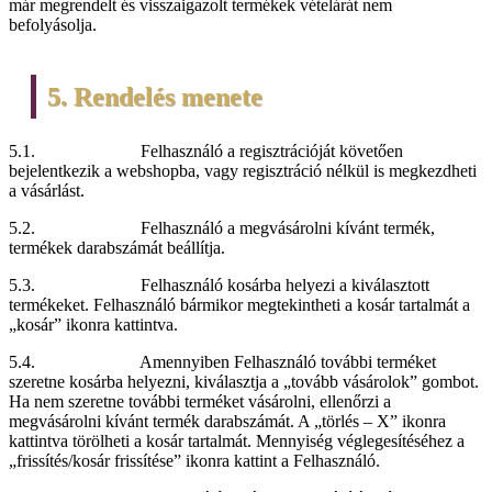
már megrendelt és visszaigazolt termékek vételárát nem
befolyásolja.
5. Rendelés menete
5.1. Felhasználó a regisztrációját követően
bejelentkezik a webshopba, vagy regisztráció nélkül is megkezdheti
a vásárlást.
5.2. Felhasználó a megvásárolni kívánt termék,
termékek darabszámát beállítja.
5.3. Felhasználó kosárba helyezi a kiválasztott
termékeket. Felhasználó bármikor megtekintheti a kosár tartalmát a
„kosár” ikonra kattintva.
5.4. Amennyiben Felhasználó további terméket
szeretne kosárba helyezni, kiválasztja a „tovább vásárolok” gombot.
Ha nem szeretne további terméket vásárolni, ellenőrzi a
megvásárolni kívánt termék darabszámát. A „törlés – X” ikonra
kattintva törölheti a kosár tartalmát. Mennyiség véglegesítéséhez a
„frissítés/kosár frissítése” ikonra kattint a Felhasználó.