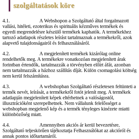
szolgáltatások köre
4.1. A Webshopon a Szolgáltató által forgalmazott
vallási, hitéleti, ezoterikus és spirituális kézműves termékek és
egyedi megrendelésre készülő termékek kaphatók. A termékekhez
tartozó adatlapok részletes leírást tartalmaznak a termékekről, azok
alapvető tulajdonságairól és felhasználásáról.
4.2. A megjelenített termékek kizárólag online
rendelhetők meg. A termékekre vonatkozóan megjelenített árak
forintban értendők, tartalmazzák a törvényben előírt áfát, azonban
nem tartalmazzák a házhoz szállítás díját. Külön csomagolási költség
nem kerül felszámításra.
4.3. A webshopban Szolgáltató részletesen feltünteti a
termék nevét, leírását, a termékekről fotót jelenít meg. A termékek
adatlapján megjelenített képek eltérhetnek a valóságostól,
illusztrációként szerepelhetnek. Nem vállalunk felelősséget a
webshopban megjelenő kép és a termék tényleges kinézete miatti
különbözőség miatt.
4.4. Amennyiben akciós ár kerül bevezetésre,
Szolgáltató teljeskörűen tájékoztatja Felhasználókat az akcióról és
annak pontos időtartamáról.