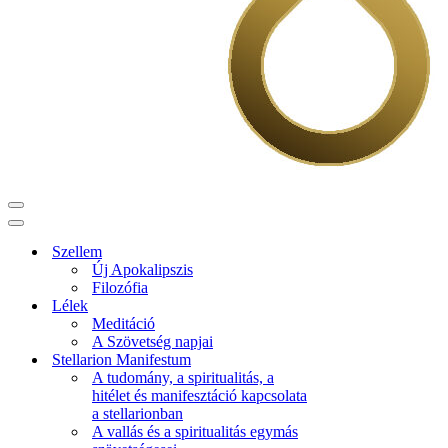
Navigation
Menu
Navigation
Menu
Szellem
Új Apokalipszis
Filozófia
Lélek
Meditáció
A Szövetség napjai
Stellarion Manifestum
A tudomány, a spiritualitás, a
hitélet és manifesztáció kapcsolata
a stellarionban
A vallás és a spiritualitás egymás