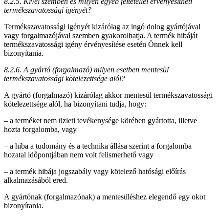
8.2.5. Kivel szemben és milyen egyéb feltétellel érvényesítheti
termékszavatossági igényét?
Termékszavatossági igényét kizárólag az ingó dolog gyártójával
vagy forgalmazójával szemben gyakorolhatja. A termék hibáját
termékszavatossági igény érvényesítése esetén Önnek kell
bizonyítania.
8.2.6. A gyártó (forgalmazó) milyen esetben mentesül
termékszavatossági kötelezettsége alól?
A gyártó (forgalmazó) kizárólag akkor mentesül termékszavatossági
kötelezettsége alól, ha bizonyítani tudja, hogy:
– a terméket nem üzleti tevékenysége körében gyártotta, illetve
hozta forgalomba, vagy
– a hiba a tudomány és a technika állása szerint a forgalomba
hozatal időpontjában nem volt felismerhető vagy
– a termék hibája jogszabály vagy kötelező hatósági előírás
alkalmazásából ered.
A gyártónak (forgalmazónak) a mentesüléshez elegendő egy okot
bizonyítania.