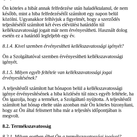
Ön köteles a hibát annak felfedezése után haladéktalanul, de nem
később, mint a hiba felfedezésétől számított egy napon belül
közölni. Ugyanakkor felhívjuk a figyelmét, hogy a szerződés
teljesítésétől számított két éves elévülési határidőn túl
kellékszavatossági jogait már nem érvényesítheti. Használt dolog
esetén ez a határidő legfeljebb egy év.
8.1.4. Kivel szemben érvényesítheti kellékszavatossági igényét?
Ön a Szolgáltatóval szemben érvényesítheti kellékszavatossági
igényét.
8.1.5. Milyen egyéb feltétele van kellékszavatossági jogai
érvényesítésének?
A teljesítéstől számított hat hónapon belül a kellékszavatossági
igénye érvényesítésének a hiba közlésén túl nincs egyéb feltétele, ha
Ön igazolja, hogy a terméket, a Szolgáltató nyújtotta. A teljesítéstől
számított hat hónap eltelte után azonban már Ön köteles bizonyítani,
hogy az Ön által felismert hiba már a teljesítés időpontjában is
megvolt.
8.2. Termékszavatosság
8.2.1. Milyen esetben élhet Ön a termékszavatossági jogával?