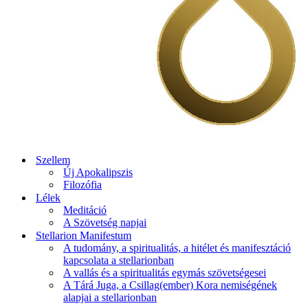
Szellem
Új Apokalipszis
Filozófia
Lélek
Meditáció
A Szövetség napjai
Stellarion Manifestum
A tudomány, a spiritualitás, a hitélet és manifesztáció
kapcsolata a stellarionban
A vallás és a spiritualitás egymás szövetségesei
A Tárá Juga, a Csillag(ember) Kora nemiségének
alapjai a stellarionban