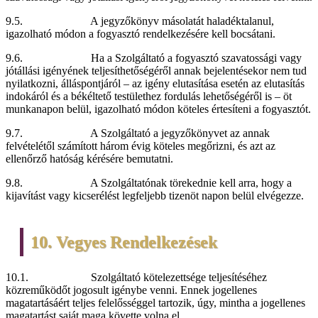
9.5. A jegyzőkönyv másolatát haladéktalanul,
igazolható módon a fogyasztó rendelkezésére kell bocsátani.
9.6. Ha a Szolgáltató a fogyasztó szavatossági vagy
jótállási igényének teljesíthetőségéről annak bejelentésekor nem tud
nyilatkozni, álláspontjáról – az igény elutasítása esetén az elutasítás
indokáról és a békéltető testülethez fordulás lehetőségéről is – öt
munkanapon belül, igazolható módon köteles értesíteni a fogyasztót.
9.7. A Szolgáltató a jegyzőkönyvet az annak
felvételétől számított három évig köteles megőrizni, és azt az
ellenőrző hatóság kérésére bemutatni.
9.8. A Szolgáltatónak törekednie kell arra, hogy a
kijavítást vagy kicserélést legfeljebb tizenöt napon belül elvégezze.
10. Vegyes Rendelkezések
10.1. Szolgáltató kötelezettsége teljesítéséhez
közreműködőt jogosult igénybe venni. Ennek jogellenes
magatartásáért teljes felelősséggel tartozik, úgy, mintha a jogellenes
magatartást saját maga követte volna el.