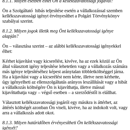
8.1.1. Milyen esetben élhet Ön a kellékszavatossági jogával?
Ön a Szolgáltató hibás teljesítése esetén a vállalkozással szemben
kellékszavatossági igényt érvényesíthet a Polgári Törvénykönyv
szabályai szerint.
8.1.2. Milyen jogok illetik meg Önt kellékszavatossági igénye
alapján?
Ön – választása szerint – az alábbi kellékszavatossági igényekkel
élhet:
Kérhet kijavítást vagy kicserélést, kivéve, ha az ezek közül az Ön
által választott igény teljesítése lehetetlen vagy a vállalkozás számára
más igénye teljesítéséhez képest aránytalan többletköltséggel járna.
Ha a kijavítást vagy a kicserélést nem kérte, illetve nem kérhette,
úgy igényelheti az ellenszolgáltatás arányos leszállítását vagy a hibát
a vállalkozás költségére Ön is kijavíthatja, illetve mással
kijavíttathatja vagy – végső esetben – a szerződéstől is elállhat.
Választott kellékszavatossági jogáról egy másikra is áttérhet, az
áttérés költségét azonban Ön viseli, kivéve, ha az indokolt volt, vagy
arra a vállalkozás adott okot.
8.1.3. Milyen határidőben érvényesítheti Ön kellékszavatossági
igényét?