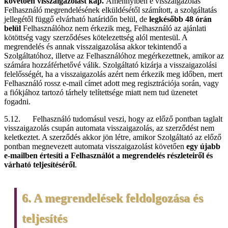
követően visszaigazolást kap.
Amennyiben e visszaigazolás
Felhasználó megrendelésének elküldésétől számított, a szolgáltatás
jellegétől függő elvárható határidőn belül, de
legkésőbb 48 órán
belül
Felhasználóhoz nem érkezik meg, Felhasználó az ajánlati
kötöttség vagy szerződéses kötelezettség alól mentesül. A
megrendelés és annak visszaigazolása akkor tekintendő a
Szolgáltatóhoz, illetve az Felhasználóhoz megérkezettnek, amikor az
számára hozzáférhetővé válik. Szolgáltató kizárja a visszaigazolási
felelősségét, ha a visszaigazolás azért nem érkezik meg időben, mert
Felhasználó rossz e-mail címet adott meg regisztrációja során, vagy
a fiókjához tartozó tárhely telítettsége miatt nem tud üzenetet
fogadni.
5.12. Felhasználó tudomásul veszi, hogy az előző pontban taglalt
visszaigazolás csupán automata visszaigazolás, az szerződést nem
keletkeztet. A szerződés akkor jön létre, amikor Szolgáltató az előző
pontban megnevezett automata visszaigazolást követően
egy újabb
e-mailben értesíti a Felhasználót a megrendelés részleteiről és
várható teljesítéséről
.
6. A megrendelések feldolgozása és
teljesítés