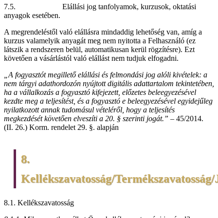
7.5. Elállási jog tanfolyamok, kurzusok, oktatási
anyagok esetében.
A megrendeléstől való elállásra mindaddig lehetőség van, amíg a
kurzus valamelyik anyagát meg nem nyitotta a Felhasználó (ez
látszik a rendszeren belül, automatikusan kerül rögzítésre). Ezt
követően a vásárlástól való elállást nem tudjuk elfogadni.
„A fogyasztót megillető elállási és felmondási jog alóli kivételek: a
nem tárgyi adathordozón nyújtott digitális adattartalom tekintetében,
ha a vállalkozás a fogyasztó kifejezett, előzetes beleegyezésével
kezdte meg a teljesítést, és a fogyasztó e beleegyezésével egyidejűleg
nyilatkozott annak tudomásul vételéről, hogy a teljesítés
megkezdését követően elveszíti a 20. § szerinti jogát.”
– 45/2014.
(II. 26.) Korm. rendelet 29. §. alapján
8.
Kellékszavatosság/Termékszavatosság/J
8.1. Kellékszavatosság