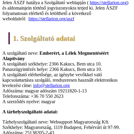
Jelen ÁSZF hatálya a Szolgáltató weblapján (
https://stellarion.org
)
és aldomainjein történő jogviszonyokra terjed ki. Jelen ÁSZF
folyamatosan elérhető és letölthető a következő
weboldalról:
https://stellarion.org/aszf
1. Szolgáltató adatai
A szolgáltató neve:
Emberért, a Lélek Megmentéséért
Alapítvány
A szolgáltató székhelye: 2366 Kakucs, Bem utca 10.
Panaszügyintézés helye: 2366 Kakucs, Bem utca 10.
A szolgáltató elérhetősége, az igénybe vevőkkel való
kapcsolattartásra szolgáló, rendszeresen használt elektronikus
levelezési címe:
info@stellarion.org
Adószáma: magyar adószám 19211820-1-13
Telefonszáma: +36 70 550 2623
A szerződés nyelve: magyar
A tárhelyszolgáltató adatai:
Tárhelyszolgáltató neve: Websupport Magyarország Kft.
Székhelye: Magyarország, 1119 Budapest, Fehérvári út 97-99.
Adószáma: 25138205-2-43