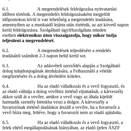
6.1. A megrendelések feldolgozása nyitvatartási
időben történik. A megrendelés feldolgozásaként megjelölt
időpontokon kívül is van lehetőség a megrendelés leadására,
amennyiben az a munkaidő lejárta után történik, az azt követő napon
kerül feldolgozásra. Szolgáltató ügyfélszolgálata minden
esetben
elektronikus úton visszaigazolja, hogy mikor tudja
teljesíteni a megrendelését
.
6.2. A megrendelések teljesítésére a rendelés
leadásától számított 2-3 napon belül kerül sor.
6.3. Az adásvételi szerződés alapján a Szolgáltató
dolog tulajdonjogának átruházására, a Felhasználó a vételár
megfizetésére és a dolog átvételére köteles.
6.4. Ha az eladó vállalkozás és a vevő fogyasztó, és
az eladó vállalja a dolog vevőhöz történő eljuttatását, a kárveszély
akkor száll át a vevőre, amikor a vevő vagy az általa kijelölt
harmadik személy birtokba veszi a dolgot. A kárveszély a
fuvarozónak történő átadáskor átszáll a vevőre, ha a fuvarozót a
vevő bízta meg, feltéve, hogy a fuvarozót nem az eladó ajánlotta.
6.5. Ha az eladó vállalkozás és a vevő fogyasztó, a
felek eltérő megállapodásának hiányában, az eladó (jelen ÁSZF