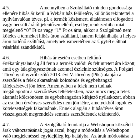
4.5. Amennyiben a Szolgáltató minden gondossága
ellenére hibás ár kerül a Webáruház felületére, különös tekintettel a
nyilvánvalóan téves, pl. a termék közismert, általánosan elfogadott
vagy becsült árától jelentősen eltérő, esetleg rendszerhiba miatt
megjelenő “0” Ft-os vagy “1” Ft-os árra, akkor a Szolgáltató nem
köteles a terméket hibás áron szállítani, hanem felajánlhatja a helyes
áron történő szállítást, amelynek ismeretében az Ügyfél elállhat
vásárlási szándékától.
4.6. Hibás ár esetén esetben feltűnő
értékaránytalanság áll fenn a termék valódi és feltüntetett ára között,
amit egy átlagfogyasztónak azonnal észlelnie szükséges. A Polgári
Törvénykönyvről szóló 2013. évi V. törvény (Ptk.) alapján a
szerződés a felek akaratának kölcsönös és egybehangzó
kifejezésével jön létre. Amennyiben a felek nem tudnak
megállapodni a szerződéses feltételekben, azaz nincs meg a felek
akaratát kölcsönösen és egybehangzóan kifejező nyilatkozat, abban
az esetben érvényes szerződés nem jön létre, amelyekből jogok és
kötelezettségek fakadnának. Ennek alapján a hibás/téves áron
visszaigazolt megrendelés semmis szerződésnek tekintendő.
4.7. A Szolgáltató fenntartja a Webshopon közzétett
árak változtatásának jogát azzal, hogy a módosítás a Webshopon
való megjelenéssel egyidejűleg lép hatályba. Az árak módosítása a