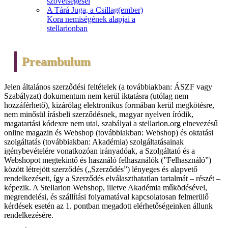
szövetségesei
A Tárá Juga, a Csillag(ember)
Kora nemiségének alapjai a
stellarionban
Preambulum
Jelen általános szerződési feltételek (a továbbiakban: ÁSZF vagy
Szabályzat) dokumentum nem kerül iktatásra (utólag nem
hozzáférhető), kizárólag elektronikus formában kerül megkötésre,
nem minősül írásbeli szerződésnek, magyar nyelven íródik,
magatartási kódexre nem utal, szabályai a stellarion.org elnevezésű
online magazin és Webshop (továbbiakban: Webshop) és oktatási
szolgáltatás (továbbiakban: Akadémia) szolgáltatásainak
igénybevételére vonatkozóan irányadóak, a Szolgáltató és a
Webshopot megtekintő és használó felhasználók (”Felhasználó”)
között létrejött szerződés („Szerződés”) lényeges és alapvető
rendelkezéseit, így a Szerződés elválaszthatatlan tartalmát – részét –
képezik. A Stellarion Webshop, illetve Akadémia működésével,
megrendelési, és szállítási folyamatával kapcsolatosan felmerülő
kérdések esetén az 1. pontban megadott elérhetőségeinken állunk
rendelkezésére.