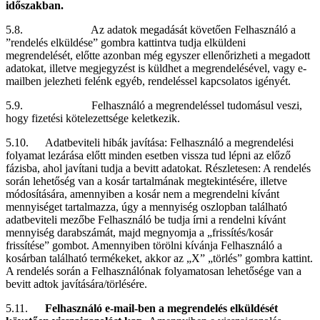
időszakban.
5.8. Az adatok megadását követően Felhasználó a
”rendelés elküldése” gombra kattintva tudja elküldeni
megrendelését, előtte azonban még egyszer ellenőrizheti a megadott
adatokat, illetve megjegyzést is küldhet a megrendelésével, vagy e-
mailben jelezheti felénk egyéb, rendeléssel kapcsolatos igényét.
5.9. Felhasználó a megrendeléssel tudomásul veszi,
hogy fizetési kötelezettsége keletkezik.
5.10. Adatbeviteli hibák javítása: Felhasználó a megrendelési
folyamat lezárása előtt minden esetben vissza tud lépni az előző
fázisba, ahol javítani tudja a bevitt adatokat. Részletesen: A rendelés
során lehetőség van a kosár tartalmának megtekintésére, illetve
módosítására, amennyiben a kosár nem a megrendelni kívánt
mennyiséget tartalmazza, úgy a mennyiség oszlopban található
adatbeviteli mezőbe Felhasználó be tudja írni a rendelni kívánt
mennyiség darabszámát, majd megnyomja a „frissítés/kosár
frissítése” gombot. Amennyiben törölni kívánja Felhasználó a
kosárban található termékeket, akkor az „X” „törlés” gombra kattint.
A rendelés során a Felhasználónak folyamatosan lehetősége van a
bevitt adtok javítására/törlésére.
5.11.
Felhasználó e-mail-ben a megrendelés elküldését