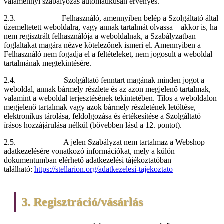
valamennyi szabályozás automatikusan érvényes.
2.3. Felhasználó, amennyiben belép a Szolgáltató által
üzemeltetett weboldalra, vagy annak tartalmát olvassa – akkor is, ha
nem regisztrált felhasználója a weboldalnak, a Szabályzatban
foglaltakat magára nézve kötelezőnek ismeri el. Amennyiben a
Felhasználó nem fogadja el a feltételeket, nem jogosult a weboldal
tartalmának megtekintésére.
2.4. Szolgáltató fenntart magának minden jogot a
weboldal, annak bármely részlete és az azon megjelenő tartalmak,
valamint a weboldal terjesztésének tekintetében. Tilos a weboldalon
megjelenő tartalmak vagy azok bármely részletének letöltése,
elektronikus tárolása, feldolgozása és értékesítése a Szolgáltató
írásos hozzájárulása nélkül (bővebben lásd a 12. pontot).
2.5. A jelen Szabályzat nem tartalmaz a Webshop
adatkezelésére vonatkozó információkat, mely a külön
dokumentumban elérhető adatkezelési tájékoztatóban
található:
https://stellarion.org/adatkezelesi-tajekoztato
3. Regisztráció/vásárlás