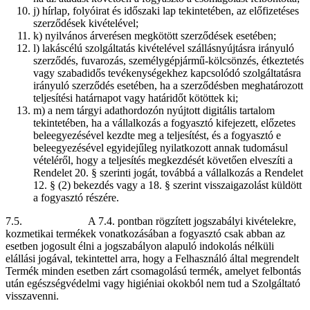
j) hírlap, folyóirat és időszaki lap tekintetében, az előfizetéses
szerződések kivételével;
k) nyilvános árverésen megkötött szerződések esetében;
l) lakáscélú szolgáltatás kivételével szállásnyújtásra irányuló
szerződés, fuvarozás, személygépjármű-kölcsönzés, étkeztetés
vagy szabadidős tevékenységekhez kapcsolódó szolgáltatásra
irányuló szerződés esetében, ha a szerződésben meghatározott
teljesítési határnapot vagy határidőt kötöttek ki;
m) a nem tárgyi adathordozón nyújtott digitális tartalom
tekintetében, ha a vállalkozás a fogyasztó kifejezett, előzetes
beleegyezésével kezdte meg a teljesítést, és a fogyasztó e
beleegyezésével egyidejűleg nyilatkozott annak tudomásul
vételéről, hogy a teljesítés megkezdését követően elveszíti a
Rendelet 20. § szerinti jogát, továbbá a vállalkozás a Rendelet
12. § (2) bekezdés vagy a 18. § szerint visszaigazolást küldött
a fogyasztó részére.
7.5. A 7.4. pontban rögzített jogszabályi kivételekre,
kozmetikai termékek vonatkozásában a fogyasztó csak abban az
esetben jogosult élni a jogszabályon alapuló indokolás nélküli
elállási jogával, tekintettel arra, hogy a Felhasználó által megrendelt
Termék minden esetben zárt csomagolású termék, amelyet felbontás
után egészségvédelmi vagy higiéniai okokból nem tud a Szolgáltató
visszavenni.