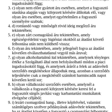
ingadozásától függ;
c) olyan nem előre gyártott áru esetében, amelyet a fogyasztó
utasítása alapján vagy kifejezett kérésére állítottak elő, vagy
olyan áru esetében, amelyet egyértelműen a fogyasztó
személyére szabtak;
d) romlandó vagy minőségét rövid ideig megőrző áru
tekintetében;
e) olyan zárt csomagolású áru tekintetében, amely
egészségvédelmi vagy higiéniai okokból az átadást követő
felbontása után nem küldhető vissza;
f) olyan áru tekintetében, amely jellegénél fogva az átadást
követően elválaszthatatlanul vegyül más áruval;
g) olyan alkoholtartalmú ital tekintetében, amelynek tényleges
értéke a Szolgáltató által nem befolyásolható módon a piaci
ingadozásoktól függ, és amelynek áráról a felek az adásvételi
szerződés megkötésekor állapodtak meg, azonban a szerződés
teljesítésére csak a megkötéstől számított harmincadik napot
követően kerül sor;
h) olyan vállalkozási szerződés esetében, amelynél a
vállalkozás a fogyasztó kifejezett kérésére keresi fel a
fogyasztót sürgős javítási vagy karbantartási munkálatok
elvégzése céljából;
i) lezárt csomagolású hang-, illetve képfelvétel, valamint
számítógépes szoftver példányának adásvétele tekintetében,
ha az átadást követően a fogyasztó a csomagolást felbontotta;