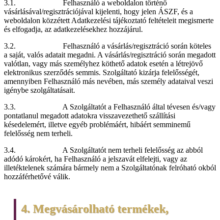
3.1. Felhasználó a weboldalon történő
vásárlásával/regisztrációjával kijelenti, hogy jelen ÁSZF, és a
weboldalon közzétett Adatkezelési tájékoztató feltételeit megismerte
és elfogadja, az adatkezelésekhez hozzájárul.
3.2. Felhasználó a vásárlás/regisztráció során köteles
a saját, valós adatait megadni. A vásárlás/regisztráció során megadott
valótlan, vagy más személyhez köthető adatok esetén a létrejövő
elektronikus szerződés semmis. Szolgáltató kizárja felelősségét,
amennyiben Felhasználó más nevében, más személy adataival veszi
igénybe szolgáltatásait.
3.3. A Szolgáltatót a Felhasználó által tévesen és/vagy
pontatlanul megadott adatokra visszavezethető szállítási
késedelemért, illetve egyéb problémáért, hibáért semminemű
felelősség nem terheli.
3.4. A Szolgáltatót nem terheli felelősség az abból
adódó károkért, ha Felhasználó a jelszavát elfelejti, vagy az
illetéktelenek számára bármely nem a Szolgáltatónak felróható okból
hozzáférhetővé válik.
4. Megvásárolható termékek,