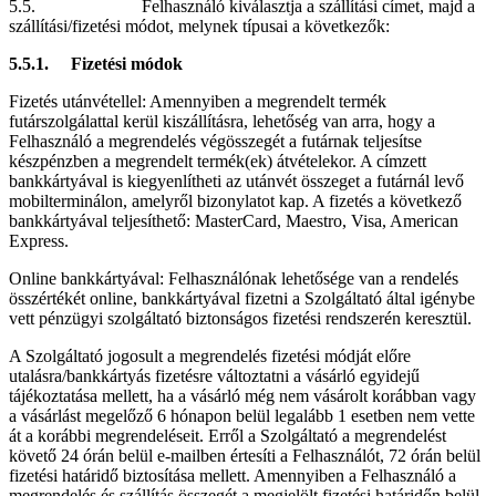
5.5. Felhasználó kiválasztja a szállítási címet, majd a
szállítási/fizetési módot, melynek típusai a következők:
5.5.1. Fizetési módok
Fizetés utánvétellel: Amennyiben a megrendelt termék
futárszolgálattal kerül kiszállításra, lehetőség van arra, hogy a
Felhasználó a megrendelés végösszegét a futárnak teljesítse
készpénzben a megrendelt termék(ek) átvételekor. A címzett
bankkártyával is kiegyenlítheti az utánvét összeget a futárnál levő
mobilterminálon, amelyről bizonylatot kap. A fizetés a következő
bankkártyával teljesíthető: MasterCard, Maestro, Visa, American
Express.
Online bankkártyával: Felhasználónak lehetősége van a rendelés
összértékét online, bankkártyával fizetni a Szolgáltató által igénybe
vett pénzügyi szolgáltató biztonságos fizetési rendszerén keresztül.
A Szolgáltató jogosult a megrendelés fizetési módját előre
utalásra/bankkártyás fizetésre változtatni a vásárló egyidejű
tájékoztatása mellett, ha a vásárló még nem vásárolt korábban vagy
a vásárlást megelőző 6 hónapon belül legalább 1 esetben nem vette
át a korábbi megrendeléseit. Erről a Szolgáltató a megrendelést
követő 24 órán belül e-mailben értesíti a Felhasználót, 72 órán belül
fizetési határidő biztosítása mellett. Amennyiben a Felhasználó a
megrendelés és szállítás összegét a megjelölt fizetési határidőn belül