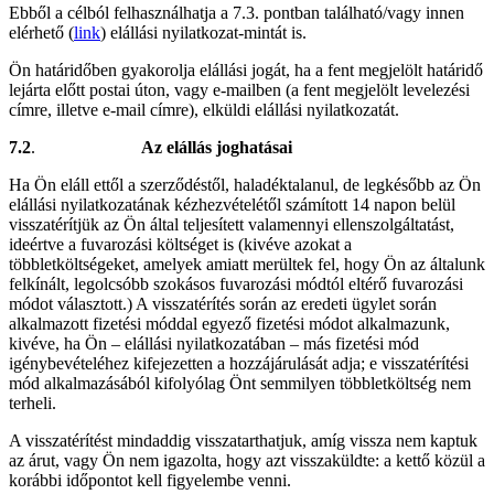
Ebből a célból felhasználhatja a 7.3. pontban található/vagy innen
elérhető (
link
) elállási nyilatkozat-mintát is.
Ön határidőben gyakorolja elállási jogát, ha a fent megjelölt határidő
lejárta előtt postai úton, vagy e-mailben (a fent megjelölt levelezési
címre, illetve e-mail címre), elküldi elállási nyilatkozatát.
7.2
.
Az elállás joghatásai
Ha Ön eláll ettől a szerződéstől, haladéktalanul, de legkésőbb az Ön
elállási nyilatkozatának kézhezvételétől számított 14 napon belül
visszatérítjük az Ön által teljesített valamennyi ellenszolgáltatást,
ideértve a fuvarozási költséget is (kivéve azokat a
többletköltségeket, amelyek amiatt merültek fel, hogy Ön az általunk
felkínált, legolcsóbb szokásos fuvarozási módtól eltérő fuvarozási
módot választott.) A visszatérítés során az eredeti ügylet során
alkalmazott fizetési móddal egyező fizetési módot alkalmazunk,
kivéve, ha Ön – elállási nyilatkozatában – más fizetési mód
igénybevételéhez kifejezetten a hozzájárulását adja; e visszatérítési
mód alkalmazásából kifolyólag Önt semmilyen többletköltség nem
terheli.
A visszatérítést mindaddig visszatarthatjuk, amíg vissza nem kaptuk
az árut, vagy Ön nem igazolta, hogy azt visszaküldte: a kettő közül a
korábbi időpontot kell figyelembe venni.